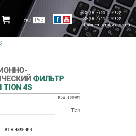
+38(063) 200 39 39
+38(067) 200 39 39
Укр
Рус
info@recuperator.com.ua
S
ИОННО-
ИЧЕСКИЙ
ФИЛЬТР
 TION 4S
Код: 100401
Tion
Нет в наличии