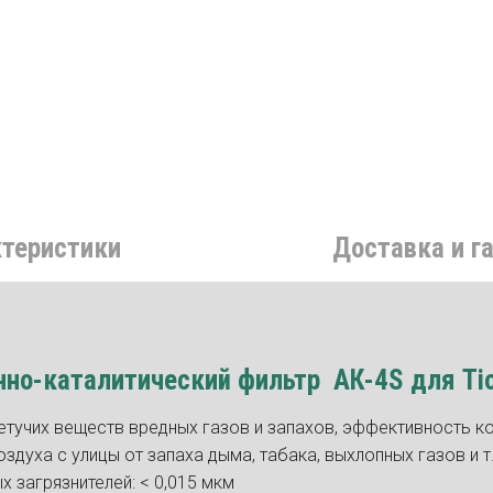
ктеристики
Доставка и г
но-каталитический фильтр АК-4S для Ti
етучих веществ вредных газов и запахов, эффективность к
здуха с улицы от запаха дыма, табака, выхлопных газов и т.
 загрязнителей: < 0,015 мкм