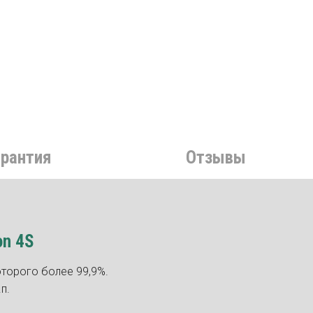
арантия
Отзывы
on 4S
оторого более 99,9%.
п.