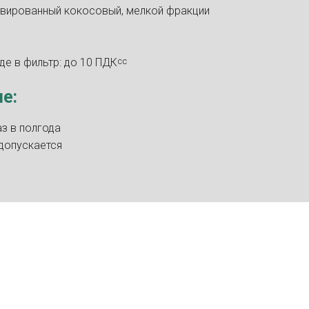
тивированный кокосовый, мелкой фракции
де в фильтр: до 10 ПДК
сc
е:
аз в полгода
 допускается