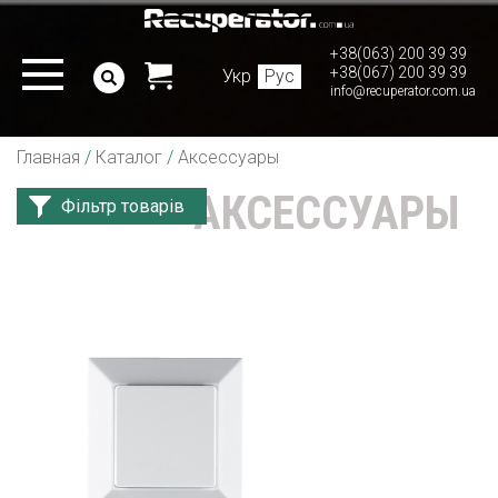
+38(063) 200 39 39
+38(067) 200 39 39
Укр
Рус
info@recuperator.com.ua
Главная
/
Каталог
/
Аксессуары
АКСЕССУАРЫ
Фільтр товарів