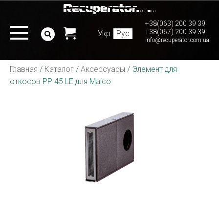
+38(063) 200 39 39
+38(067) 200 39 39
Укр
Рус
info@recuperator.com.ua
Главная
/
Каталог
/
Аксессуары
/
Элемент для
откосов PP 45 LE для Maico