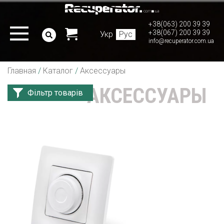
+38(063) 200 39 39
+38(067) 200 39 39
Укр
Рус
info@recuperator.com.ua
Главная
/
Каталог
/
Аксессуары
АКСЕССУАРЫ
Фільтр товарів