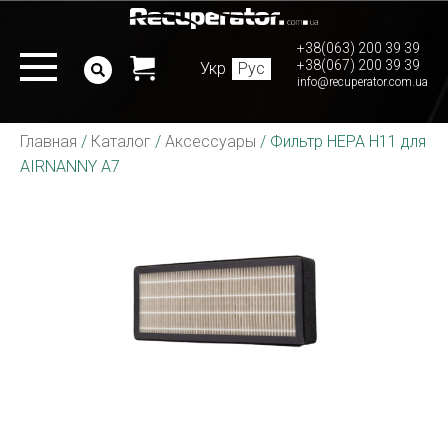
+38(063) 200 39 39
+38(067) 200 39 39
Укр
Рус
info@recuperator.com.ua
Главная
/
Каталог
/
Аксессуары
/
Фильтр HEPA Н11 для
AIRNANNY A7