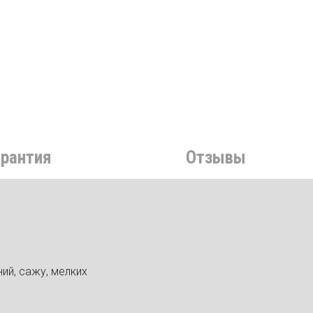
арантия
Отзывы
ний, сажу, мелких