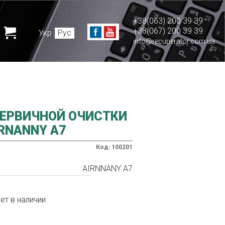
+38(063) 200 39 39
+38(067) 200 39 39
Укр
Рус
info@recuperator.com.ua
ЕРВИЧНОЙ ОЧИСТКИ
IRNANNY A7
Код: 100201
AIRNNANY A7
ет в наличии