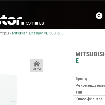
аторы
/
Mitsubishi Lossnay VL-50SR2-E
MITSUBIS
E
20 m
2
Бренд
Рекомендуемый
Тип
Класс фильтра