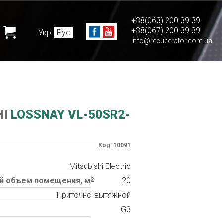
+38(063) 200 39 39
+38(067) 200 39 39
Укр
Рус
info@recuperator.com.ua
HI
LOSSNAY VL-50SR2-
Код: 10091
Mitsubishi Electric
 объем помещения, м
2
20
Приточно-вытяжной
G3