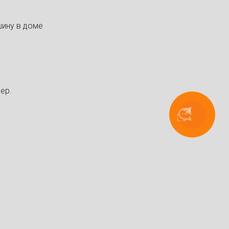
шину в доме
ер.