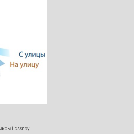
иком Lossnay.