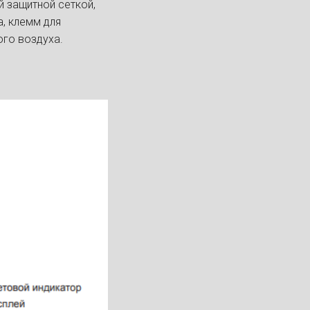
й защитной сеткой,
, клемм для
ого воздуха.