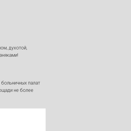
ом, духотой,
зняками!
, больничных палат
ощади не более