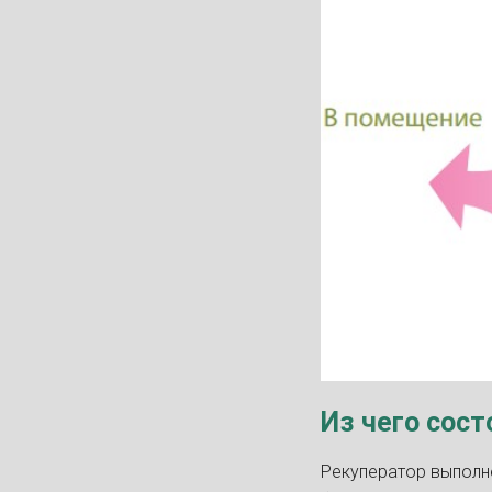
Из чего сост
Рекуператор выполн