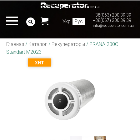
+38(063) 200 39 39
+38(067) 200 39 39
Укр
Рус
info@recuperator.com.ua
Главная
/
Каталог
/
Рекуператоры
/
PRANA 200C
Standart M2023
ХИТ