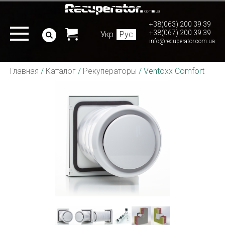
+38(063) 200 39 39
+38(067) 200 39 39
Укр
Рус
info@recuperator.com.ua
Главная
/
Каталог
/
Рекуператоры
/
Ventoxx Comfort