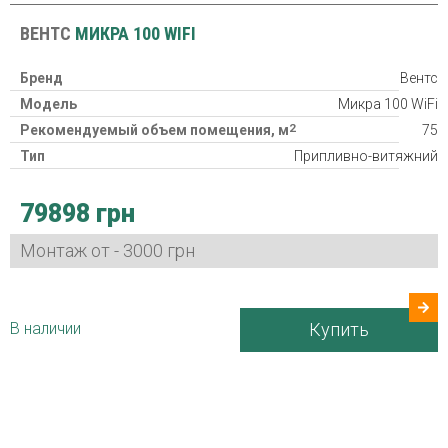
ВЕНТС
МИКРА 100 WIFI
Бренд
Вентс
Модель
Микра 100 WiFi
2
Рекомендуемый объем помещения, м
75
Тип
Припливно-витяжний
Класс фильтра
2хG4, F8
79898 грн
Нагреватель
Потребляемая мощность
20/23/29/37/53 Вт
Монтаж от - 3000 грн
Гарантия
24 міс
Страна производитель
Украина
В наличии
Купить