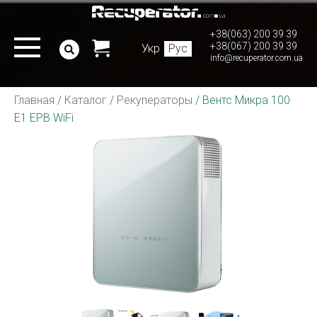
+38(063) 200 39 39
+38(067) 200 39 39
Укр
Рус
info@recuperator.com.ua
Главная
/
Каталог
/
Рекуператоры
/
Вентс Микра 100
Е1 ЕРВ WiFi