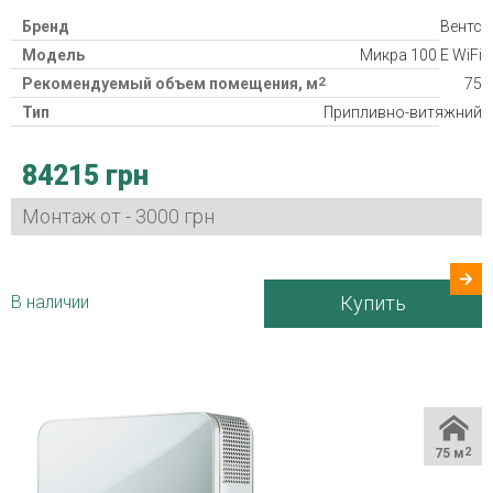
Бренд
Вентс
Модель
Микра 100 Е WiFi
2
Рекомендуемый объем помещения, м
75
Тип
Припливно-витяжний
Класс фильтра
2хG4, F8
84215 грн
Потребляемая мощность
20/23/29/37/53 Вт
Гарантия
24 міс
Монтаж от - 3000 грн
Страна производитель
Украина
В наличии
Купить
75 м
2