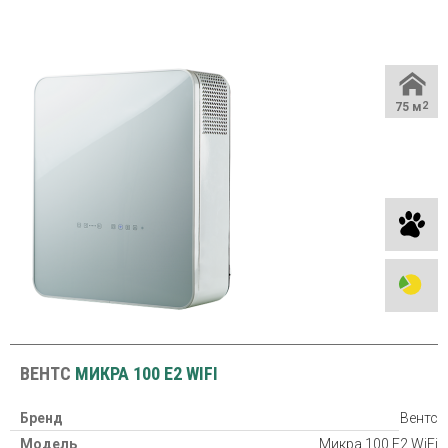
75 м
2
ВЕНТС
МИКРА 100 Е2 WIFI
Бренд
Вентс
Модель
Микра 100 Е2 WiFi