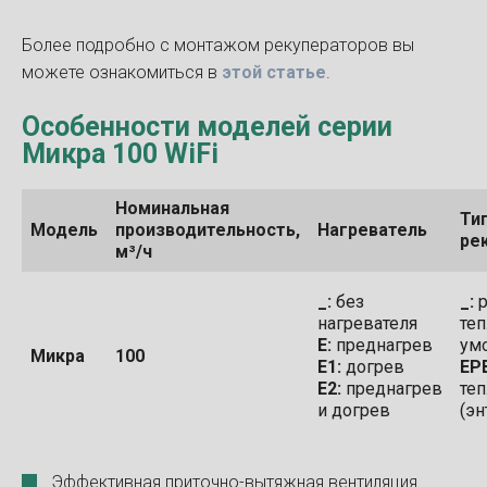
Более подробно с монтажом рекуператоров вы
можете ознакомиться в
этой статье
.
Особенности моделей серии
Микра 100
WiFi
Номинальная
Ти
Модель
производительность,
Нагреватель
ре
м³/ч
_:
без
_:
р
нагревателя
теп
Е:
преднагрев
ум
Микра
100
Е1:
догрев
ЕР
Е
2:
преднагрев
теп
и догрев
(э
Эффективная приточно-вытяжная вентиляция