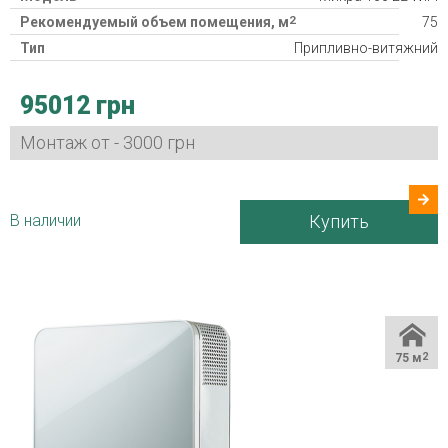
2
Рекомендуемый объем помещения, м
75
Тип
Припливно-витяжний
Класс фильтра
2xG4
95012 грн
Нагреватель
Потребляемая мощность
20/23/29/37/53 Вт
Монтаж от - 3000 грн
Гарантия
24 міс
Страна производитель
Украина
В наличии
Купить
75 м
2