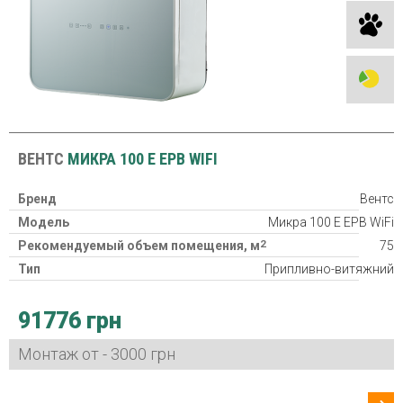
ВЕНТС
МИКРА 100 Е ЕРВ WIFI
Бренд
Вентс
Модель
Микра 100 Е ЕРВ WiFi
2
Рекомендуемый объем помещения, м
75
Тип
Припливно-витяжний
Класс фильтра
2хG4, F8
91776 грн
Нагреватель
Потребляемая мощность
20/23/29/37/53 Вт
Монтаж от - 3000 грн
Гарантия
24 міс
Страна производитель
Украина