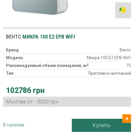
ВЕНТС
МИКРА 100 Е2 ЕРВ WIFI
Бренд
Вентс
Модель
Микра 100 Е2 ЕРВ WiFi
2
Рекомендуемый объем помещения, м
75
Тип
Припливно-витяжний
Класс фильтра
2xG4
102786 грн
Нагреватель
Потребляемая мощность
20/23/29/37/53 Вт
Монтаж от - 3000 грн
Гарантия
24 міс
Страна производитель
Украина
В наличии
Купить