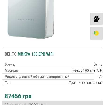
ВЕНТС
МИКРА 100 ЕРВ WIFI
Бренд
Вентс
Модель
Микра 100 ЕРВ WiFi
2
Рекомендуемый объем помещения, м
75
Тип
Припливно-витяжний
Класс фильтра
2хG4, F8
87456 грн
Потребляемая мощность
20/23/29/37/53 Вт
Гарантия
24 міс
Монтаж от - 3000 грн