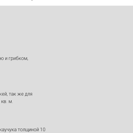
ю и грибком,
ей, так же для
кв. м.
каучука толщиной 10