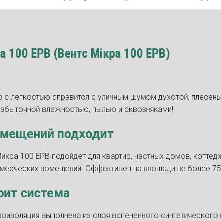
а 100 ЕРВ (Вентс Мікра 100 ЕРВ)
р с легкостью справится с уличным шумом духотой, плесень
избыточной влажностью, пылью и сквозняками!
омещений подходит
икра 100 ЕРВ подойдет для квартир, частных домов, коттедж
ерческих помещений. Эффективен на площади не более 75 
оит система
лоизоляция выполнена из слоя вспененного синтетического 