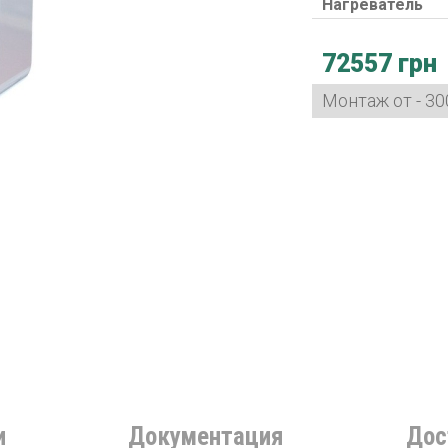
Нагреватель
72557 грн
Монтаж от - 30
и
Документация
Дос