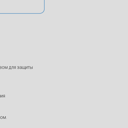
вом для защиты
ния
ом.