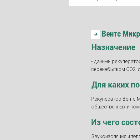
Вентс Микр
Назначение
- данный рекуперато
переизбытком СО2, 
Для каких п
Рекуператор Вентс М
общественных и комм
Из чего сост
Звукоизоляция и теп