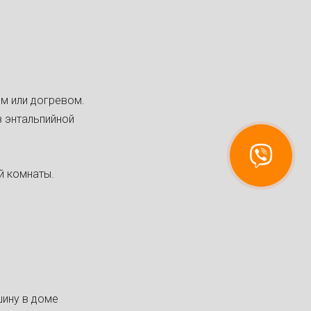
м или догревом.
 энтальпийной
Связаться
с Recuperator
й комнаты.
шину в доме