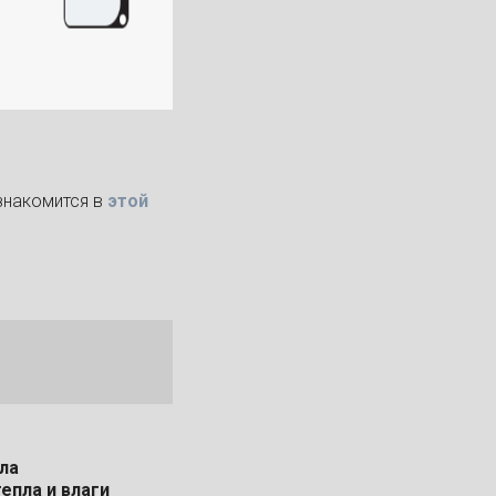
знакомится в
этой
пла
тепла и влаги