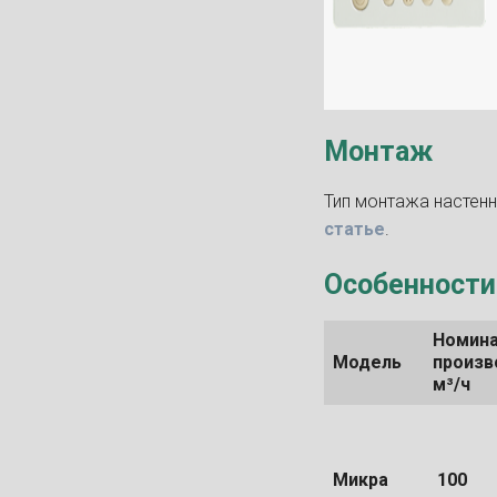
Монтаж
Тип монтажа настен
статье
.
Особенности
Номина
Модель
произв
м³/ч
Микра
100