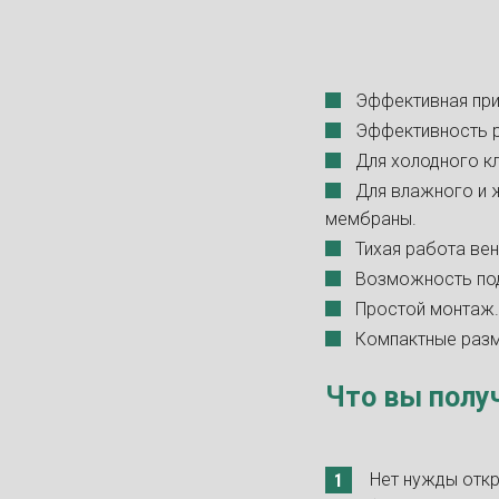
Эффективная при
Эффективность ре
Для холодного к
Для влажного и 
мембраны.
Тихая работа вен
Возможность под
Простой монтаж.
Компактные раз
Что вы полу
Нет нужды откр