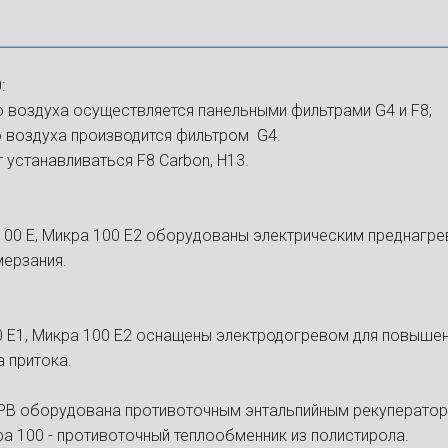
:
 воздуха осуществляется панельными фильтрами G4 и F8;
воздуха производится фильтром G4.
 устанавливаться F8 Carbon, H13.
100 Е, Микра 100 Е2 оборудованы электрическим преднагре
мерзания.
0 Е1, Микра 100 Е2 оснащены электродогревом для повыше
 притока.
РВ оборудована противоточным энтальпийным рекуператор
а 100 - противоточный теплообменник из полистирола.