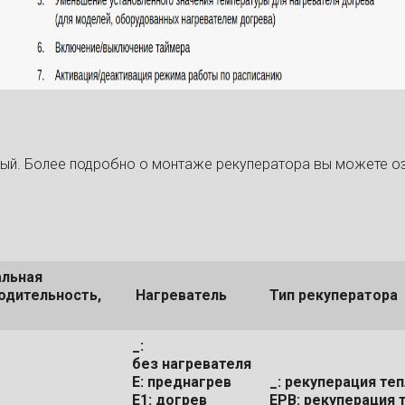
ный. Более подробно о монтаже рекуператора вы можете о
льная
одительность,
Нагреватель
Тип рекуператора
_:
без нагревателя
Е: преднагрев
_: рекуперация те
Е1: догрев
ЕРВ: рекуперация 