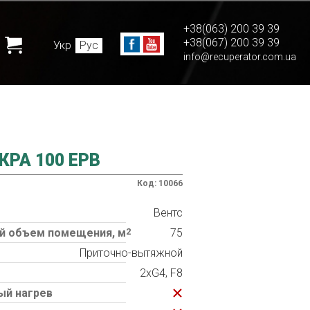
+38(063) 200 39 39
+38(067) 200 39 39
Укр
Рус
info@recuperator.com.ua
РА 100 ЕРВ
Код: 10066
Вентс
 объем помещения, м
2
75
Приточно-вытяжной
2хG4, F8
ый нагрев