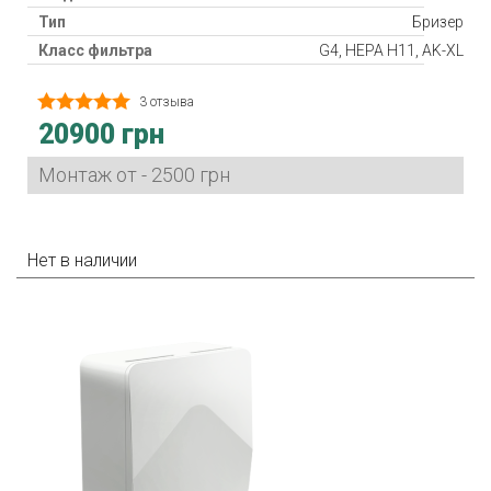
Тип
Бризер
Класс фильтра
G4, HEPA H11, AK-XL
Нагреватель
3 отзыва
Потребляемая мощность
30 Вт
20900 грн
Гарантия
24 мес.
Страна производитель
Китай
Монтаж от - 2500 грн
Нет в наличии