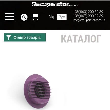
+38(063) 200 39 39
+38(067) 200 39 39
Укр
Рус
info@recuperator.com.ua
КАТАЛОГ
Фільтр товарів