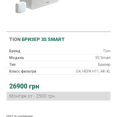
TION
БРИЗЕР 3S SMART
Бренд
Tion
Модель
3S Smart
Тип
Бризер
Класс фильтра
G4, HEPA H11, AK-XL
Нагреватель
26900 грн
Потребляемая мощность
30 Вт
Гарантия
24 мес.
Монтаж от - 2500 грн
Страна производитель
Китай
Нет в наличии