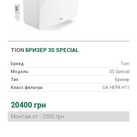
TION
БРИЗЕР 3S SPECIAL
Бренд
Tion
Модель
3S Special
Тип
Бризер
Класс фильтра
G4, HEPA H11
Нагреватель
20400 грн
Потребляемая мощность
30 Вт
Гарантия
24 мес.
Монтаж от - 2500 грн
Страна производитель
Китай