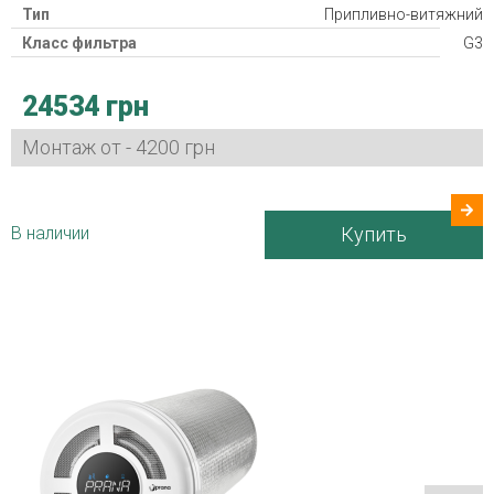
Тип
Припливно-витяжний
Класс фильтра
G3
Рекуператор
24534 грн
Класс защиты
IP24
Потребляемая мощность
3,2-15 Вт
Монтаж от - 4200 грн
Гарантия
24 міс
Страна производитель
Украина
В наличии
Купить