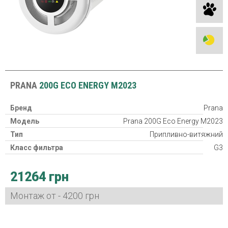
PRANA
200G ECO ENERGY M2023
Бренд
Prana
Модель
Prana 200G Eco Energy M2023
Тип
Припливно-витяжний
Класс фильтра
G3
Рекуператор
21264 грн
Класс защиты
IP24
Потребляемая мощность
3,2-15 Вт
Монтаж от - 4200 грн
Гарантия
24 міс
Страна производитель
Украина