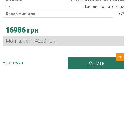
Тип
Припливно-витяжний
Класс фильтра
G3
Рекуператор
16986 грн
Класс защиты
IP24
Потребляемая мощность
3,2-15 Вт
Монтаж от - 4200 грн
Гарантия
24 міс
Страна производитель
Украина
В наличии
Купить