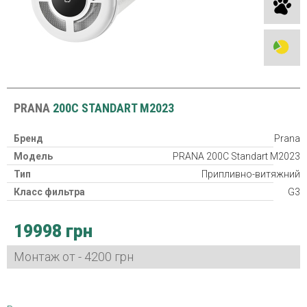
PRANA
200C STANDART M2023
Бренд
Prana
Модель
PRANA 200C Standart M2023
Тип
Припливно-витяжний
Класс фильтра
G3
Рекуператор
19998 грн
Класс защиты
IP24
Потребляемая мощность
3,2 - 26 Вт Вт
Монтаж от - 4200 грн
Гарантия
24 міс
Страна производитель
Украина