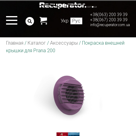
+38(063) 200 39 39
+38(067) 200 39 39
Укр
Рус
info@recuperator.com.ua
Главная
/
Каталог
/
Аксессуары
/
Покраска внешней
крышки для Prana 200