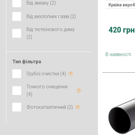
Від аміаку (2)
Країна виро
Від вихлопних газів (2)
420 грн
Від тютюнового диму
(2)
В наявності
Тип фільтра
Грубої очистки (4)
Тонкого очищення
(4)
Фотокаталітичний (2)