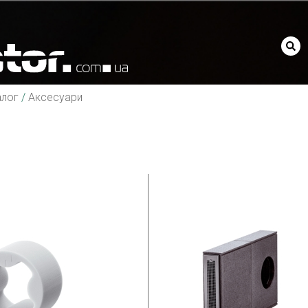
алог
/
Аксесуари