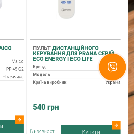
AICO
ПУЛЬТ
ДИСТАНЦІЙНОГО
КЕРУВАННЯ ДЛЯ PRANA СЕРІЙ
ECO ENERGY І ECO LIFE
Maico
Бренд
Prana
PP 45 G2
Связаться
с Recuperator
Модель
Пульт ДУ
Німеччина
Країна виробник
Україна
540 грн
и
В наявності
Купити