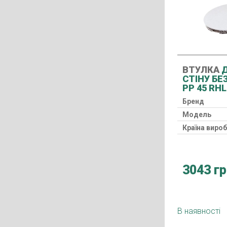
ВТУЛКА
Д
СТІНУ БЕ
PP 45 RH
Бренд
Модель
Країна виро
3043 г
В наявності