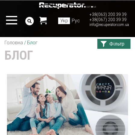
+38(063) 200 39 39
+38(067) 200 39 39
Укр
Рус
info@recuperator.com.ua
Головна
/
Блог
Фільтр
БЛОГ