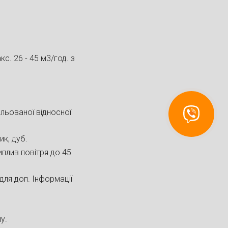
с. 26 - 45 м3/год. з
ольованої відносної
Связаться
с Recuperator
ик, дуб.
иплив повітря до 45
для доп. Інформації
у.