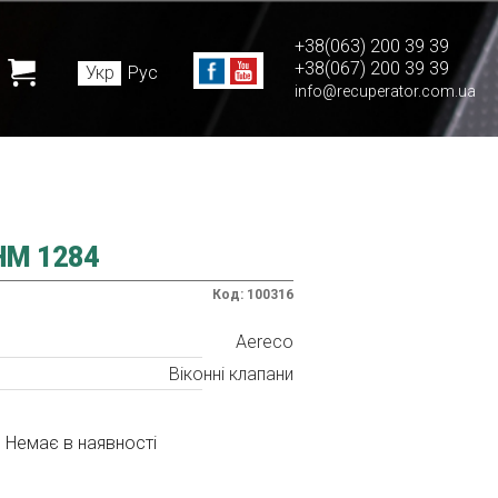
+38(063) 200 39 39
+38(067) 200 39 39
Укр
Рус
info@recuperator.com.ua
M 1284
Код: 100316
Aereco
Віконні клапани
Немає в наявності