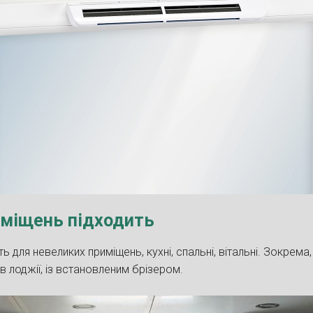
иміщень підходить
ь для невеликих приміщень, кухні, спальні, вітальні. Зокрем
 лоджії, із встановленим брізером.