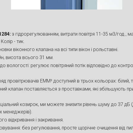
1284:
з гідрорегулюванням, витрати повітря 11-35 м3/год., мак
олір - тик.
вки віконного клапана на всі типи вікон і рольставні.
н, висота всього 31 мм.
 до вологості: регулює повітряний потік відповідно до контр
яд провітрювачів ЕММ² доступний в трьох кольорах: білий, т
нний клапан поставляється з проставками, які збільшують пр
іальний козирок, ми можете знизити рівень шуму до 37 дБ (
х менеджерів).
го відкривання і закривання.
вування: без регулювання, просте щорічне очищення від пил