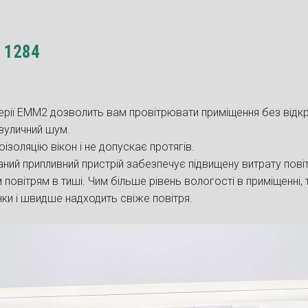
 1284
я
 серії EMM2 дозволить вам провітрювати приміщення без відкр
вуличний шум.
золяцію вікон і не допускає протягів.
ний припливний пристрій забезпечує підвищену витрату пові
повітрям в тиші. Чим більше рівень вологості в приміщенні,
ки і швидше надходить свіже повітря.