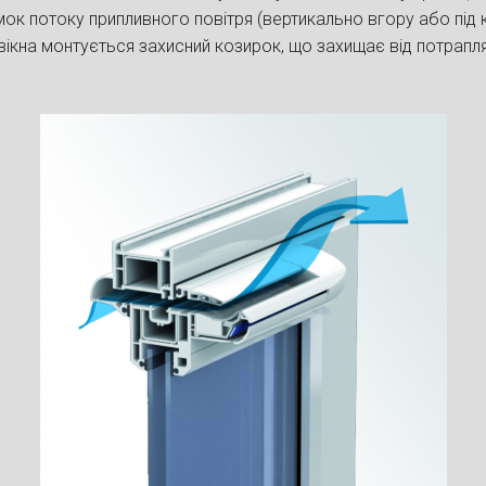
к потоку припливного повітря (вертикально вгору або під к
 вікна монтується захисний козирок, що захищає від потрапл