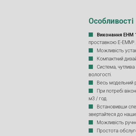
Особливості
Виконання EHM 
проставкою E-EMM². К
Можливість устано
Компактний дизай
Система, чутлива
вологості.
Весь модельний р
При потребі віко
м3 / год.
Встановивши спец
звертайтеся до наши
Можливість ручно
Простота обслуго