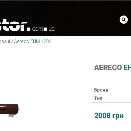
ювачі
/
Aereco EHM 1284
AERECO
EH
Бренд
Тип
2008 грн