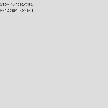
утом 45 градусів).
яння дощу і комах в