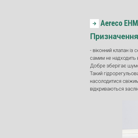
Aereco EHM
Призначенн
- віконний клапан із
самим не надходить 
Добре зберігає шумоі
Такий гідрорегульова
насолодитися свіжим 
відкриваються заслін