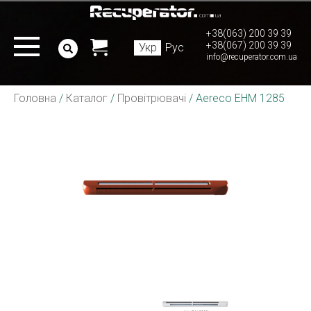
+38(063) 200 39 39
+38(067) 200 39 39
Укр
Рус
info@recuperator.com.ua
Головна
/
Каталог
/
Провітрювачі
/
Aereco EHM 1285