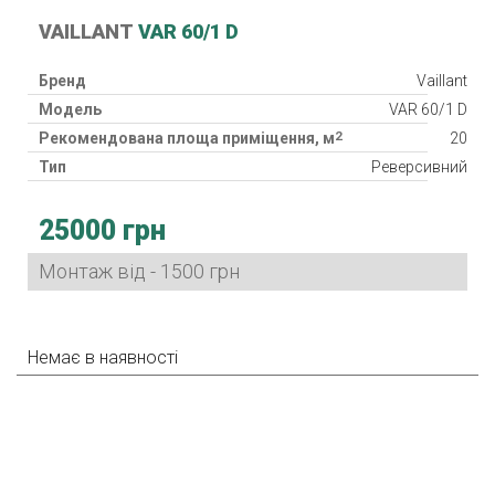
VAILLANT
VAR 60/1 D
Бренд
Vaillant
Модель
VAR 60/1 D
2
Рекомендована площа приміщення, м
20
Тип
Реверсивний
Клас фільтра
G3
25000 грн
Клас захисту
IPX4
Споживана потужність
4.9 - 8.9 Вт
Монтаж від - 1500 грн
Гарантія
12 міс.
Країна виробник
Німеччина
Немає в наявності