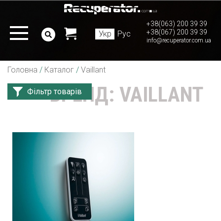
+38(063) 200 39 39
+38(067) 200 39 39
Укр
Рус
info@recuperator.com.ua
Головна
/
Каталог
/
Vaillant
БРЕНД: VAILLANT
Фільтр товарів