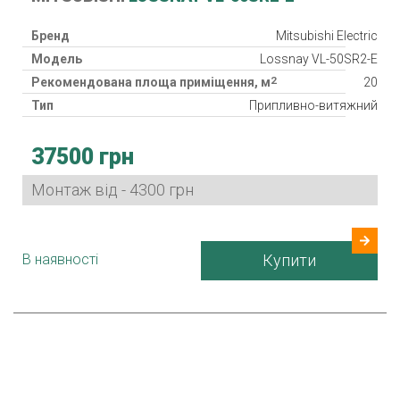
Бренд
Mitsubishi Electric
Модель
Lossnay VL-50SR2-E
2
Рекомендована площа приміщення, м
20
Тип
Припливно-витяжний
Клас фільтра
G3
37500 грн
Споживана потужність
4, 19 Вт
Гарантія
36 міс.
Монтаж від - 4300 грн
Країна виробник
Японія
В наявності
Купити