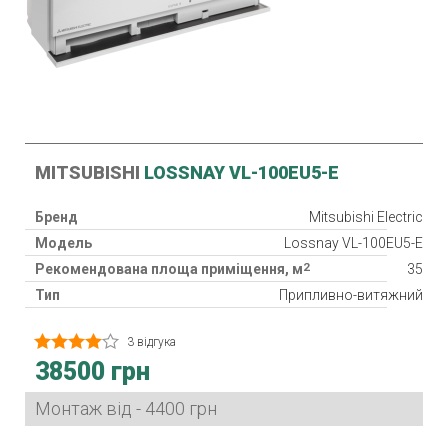
MITSUBISHI
LOSSNAY VL-100EU5-E
Бренд
Mitsubishi Electric
Модель
Lossnay VL-100EU5-E
2
Рекомендована площа приміщення, м
35
Тип
Припливно-витяжний
Клас фільтра
G3
3 відгука
Споживана потужність
13/30 Вт
38500 грн
Гарантія
36 міс.
Країна виробник
Японія
Монтаж від - 4400 грн