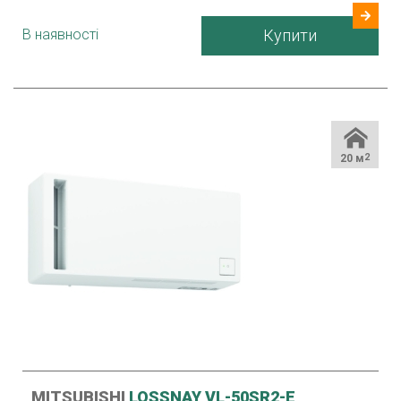
В наявності
Купити
20 м
2
MITSUBISHI
LOSSNAY VL-50SR2-E