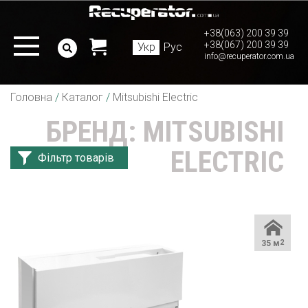
+38(063) 200 39 39
+38(067) 200 39 39
Укр
Рус
info@recuperator.com.ua
Головна
/
Каталог
/
Mitsubishi Electric
БРЕНД: MITSUBISHI
ELECTRIC
Фільтр товарів
35 м
2