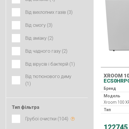
Від вихлопних газів (3)
Від смогу (3)
Від аміаку (2)
Від чадного газу (2)
Від вірусів і бактерій (1)
XROOM 1
Від тютюнового диму
ECS0HRP
(1)
Бренд
Модель
Xroom 100 X
Тип фільтра
Тип
Клас фільтр
Грубої очистки (104)
Нагрівач
122745