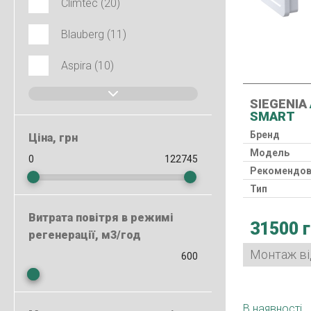
Climtec (20)
Blauberg (11)
Aspira (10)
SIEGENIA
SMART
Бренд
Ціна, грн
Модель
Рекомендов
Тип
Клас фільтр
Витрата повітря в режимі
31500 
Споживана 
регенерації, м3/год
Країна виро
Монтаж від
В наявності