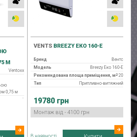
VENTS
BREEZY ЕКО 160-E
ОЮ
Бренд
Вентс
75 М
Модель
Breezy Еко 160-E
Ventoxx
2
Рекомендована площа приміщення, м
20
Тип
Припливно-витяжний
ньою
Клас фільтра
G3
м 0,75 м
19780 грн
Нагрівач
еверсивний
Рекуператор
G3
Монтаж від - 4100 грн
Клас захисту
IPX4
Споживана потужність
3, 5, 8, Вт
Гарантія
24 міс.
1.6-2.6 Вт
В наявності
Купити
и