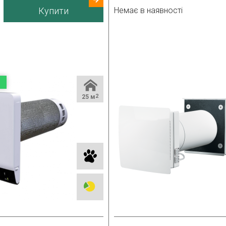
бник
Україна
Споживана потужність
Купити
Немає в наявності
Гарантія
Країна виробник
25 м
2