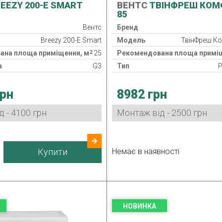
EEZY 200-E SMART
ВЕНТС
ТВІНФРЕШ КОМФ
85
Вентс
Бренд
Breezy 200-E Smart
Модель
ТвінФреш К
2
ана площа приміщення, м
25
Рекомендована площа приміщ
а
G3
Тип
Р
Клас фільтра
грн
8982 грн
р
Клас захисту
у
IPX4
Споживана потужність
4.74/
 - 4100 грн
Монтаж від - 2500 грн
потужність
5-22 Вт
Гарантія
24 міс.
Країна виробник
бник
Україна
Купити
Немає в наявності
НОВИНКА