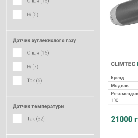
Опція (15)
Ні (5)
Датчик вуглекислого газу
Опція (15)
CLIMTEC
Ні (7)
Бренд
Так (6)
Модель
Рекомендов
100
Датчик температури
Тип
Нагрівач
21000 
Так (32)
Споживана 
Гарантія