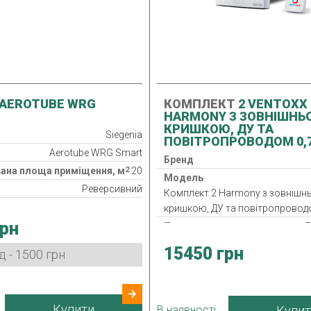
AEROTUBE WRG
КОМПЛЕКТ
2 VENTOXX
HARMONY З ЗОВНІШНЬ
КРИШКОЮ, ДУ ТА
Siegenia
ПОВІТРОПРОВОДОМ 0,
Aerotube WRG Smart
Бренд
2
ана площа приміщення, м
20
Модель
Реверсивний
Комплект 2 Harmony з зовніш
а
G4
кришкою, ДУ та повітропроводо
грн
потужність
5 Вт
Тип
Р
бник
Німеччина
Клас фільтра
15450 грн
 - 1500 грн
Нагрівач
Рекуператор
Споживана потужність
Купити
В наявності
Купит