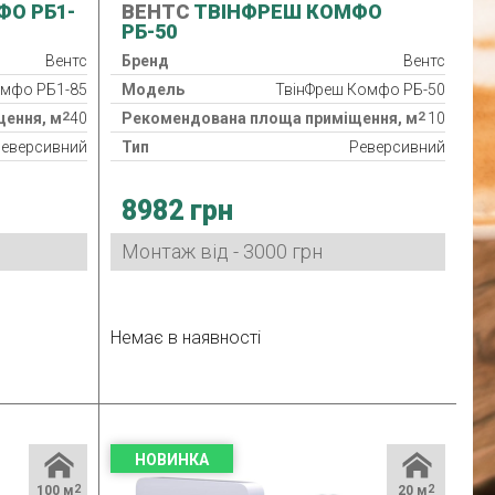
О РБ1-
ВЕНТС
ТВІНФРЕШ КОМФО
РБ-50
Вентс
Бренд
Вентс
омфо РБ1-85
Модель
ТвінФреш Комфо РБ-50
2
2
ення, м
40
Рекомендована площа приміщення, м
10
еверсивний
Тип
Реверсивний
G3
Клас фільтра
G3
8982 грн
IP 24
Клас захисту
IP 24
6.56/9.65 Вт
Споживана потужність
4,5/5/7 Вт
Монтаж від - 3000 грн
24 міс.
Гарантія
24 міс.
Україна
Країна виробник
Україна
Немає в наявності
НОВИНКА
100 м
2
20 м
2