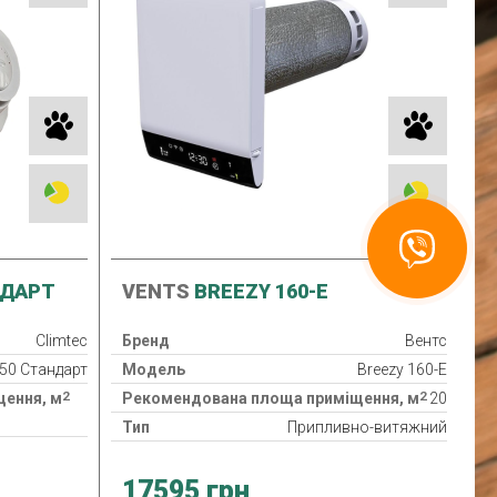
Связаться
с Recuperator
НДАРТ
VENTS
BREEZY 160-E
Climtec
Бренд
Вентс
50 Стандарт
Модель
Breezy 160-E
2
2
ення, м
Рекомендована площа приміщення, м
20
Тип
Припливно-витяжний
о-витяжний
Клас фільтра
G3
17595 грн
Нагрівач