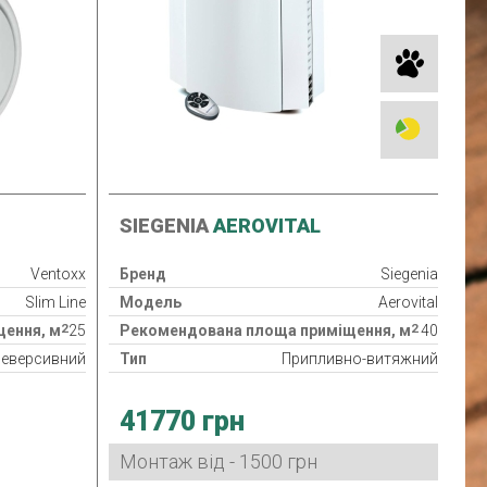
SIEGENIA
AEROVITAL
Ventoxx
Бренд
Siegenia
Slim Line
Модель
Aerovital
2
2
ення, м
25
Рекомендована площа приміщення, м
40
еверсивний
Тип
Припливно-витяжний
G3
Клас фільтра
F7
41770 грн
Споживана потужність
10/17/32 Вт
Країна виробник
Німеччина
Монтаж від - 1500 грн
IP 33 / IP 20