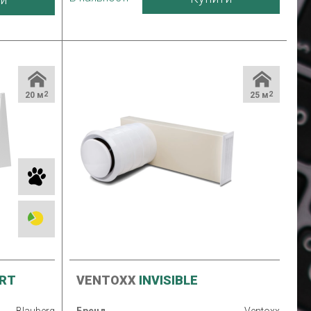
Країна виробник
Україна
24 міс.
Україна
20 м
2
25 м
2
RT
VENTOXX
INVISIBLE