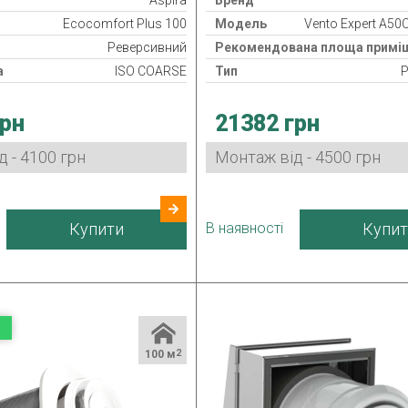
Aspira
Бренд
Ecocomfort Plus 100
Модель
Vento Expert A50C
Реверсивний
Рекомендована площа приміщ
а
ISO COARSE
Тип
Р
р
Клас фільтра
грн
21382 грн
у
IPX4
Нагрівач
потужність
1/2/3,5/5/5,5 Вт
Клас захисту
 - 4100 грн
Монтаж від - 4500 грн
36 міс.
Споживана потужність
4,45/
бник
Італія
Гарантія
Країна виробник
Купити
В наявності
Купит
100 м
2