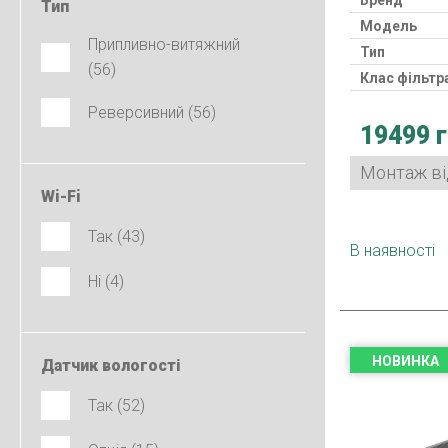
Бренд
Тип
Модель
Припливно-витяжний
Тип
(56)
Клас фільтр
Рекуперато
Реверсивний (56)
19499 
Клас захист
Споживана 
Монтаж від
Гарантія
Wi-Fi
Країна виро
Так (43)
В наявності
Ні (4)
НОВИНКА
Датчик вологості
Так (52)