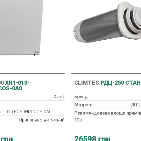
00
XR1-010-
CLIMTEC
РДЦ-250 СТА
COS-0A0
Xvent
Бренд
Модель
РДЦ-2
R1-010-ECS0HRPCOS-0A0
Рекомендована площа приміщ
Припливно-витяжний
100
а
M5
Тип
Припливн
Нагрівач
 грн
26598 грн