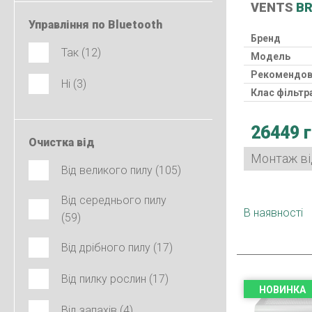
VENTS
BR
Управління по Bluetooth
Бренд
Так (12)
Модель
Рекомендов
Ні (3)
Клас фільтр
Нагрівач
26449 
Рекуперато
Очистка від
Клас захист
Монтаж від
Споживана 
Від великого пилу (105)
Гарантія
Від середнього пилу
Країна виро
В наявності
(59)
Від дрібного пилу (17)
Від пилку рослин (17)
НОВИНКА
Від запахів (4)