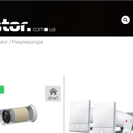
алог
/
Рекуператори
20 м
2