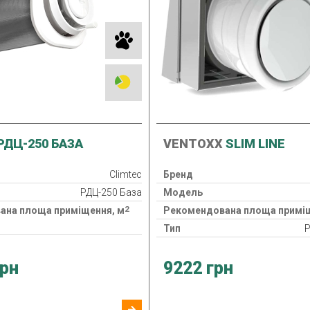
РДЦ-250 БАЗА
VENTOXX
SLIM LINE
Climtec
Бренд
РДЦ-250 База
Модель
2
ана площа приміщення, м
Рекомендована площа приміщ
Тип
Р
Припливно-витяжний
Клас фільтра
грн
9222 грн
Нагрівач
потужність
160 Вт
Рекуператор
24 міс.
Клас захисту