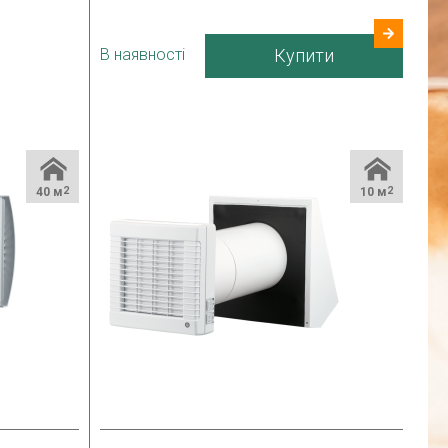
1.6-2.75 Вт
24 міс.
В наявності
Купити
Україна
40 м
2
10 м
2