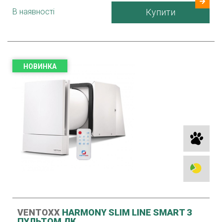
В наявності
Купити
Гарантія
24 міс.
Країна виробник
Україна
НОВИНКА
VENTOXX
HARMONY SLIM LINE SMART З
ПУЛЬТОМ ДК