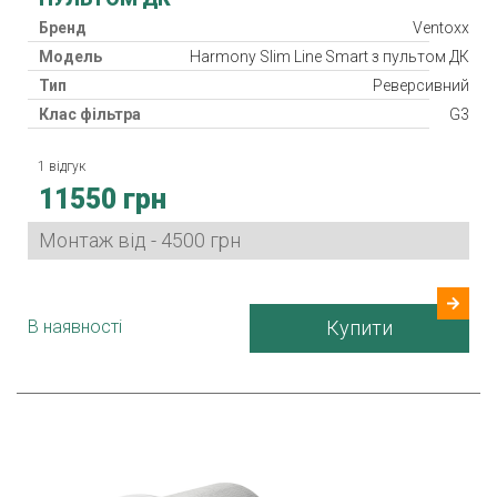
Бренд
Ventoxx
Модель
Harmony Slim Line Smart з пультом ДК
Тип
Реверсивний
Клас фільтра
G3
Нагрівач
1 відгук
Рекуператор
11550 грн
Клас захисту
IP 33
Споживана потужність
3 / 4,7 / 7,7 Вт
Монтаж від - 4500 грн
Гарантія
24 міс.
Країна виробник
Україна
В наявності
Купити