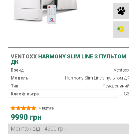
VENTOXX
HARMONY SLIM LINE З ПУЛЬТОМ
ДК
Бренд
Ventoxx
Модель
Harmony Slim Line з пультом ДК
Тип
Реверсивний
Клас фільтра
G3
Нагрівач
4 відгука
Рекуператор
9990 грн
Клас захисту
IP 33
Споживана потужність
3 / 4,7 / 7,7 Вт
Монтаж від - 4500 грн
Гарантія
24 міс.