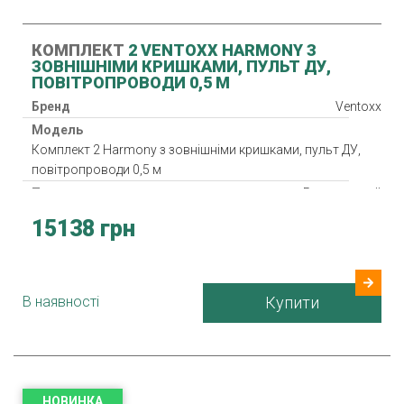
КОМПЛЕКТ
2 VENTOXX HARMONY З
ЗОВНІШНІМИ КРИШКАМИ, ПУЛЬТ ДУ,
ПОВІТРОПРОВОДИ 0,5 М
Бренд
Ventoxx
Модель
Комплект 2 Harmony з зовнішніми кришками, пульт ДУ,
повітропроводи 0,5 м
Тип
Реверсивний
Клас фільтра
G3
15138 грн
Нагрівач
Рекуператор
Споживана потужність
1.6-2.6 Вт
В наявності
Купити
Гарантія
24 міс.
Країна виробник
Україна
НОВИНКА