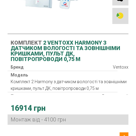
КОМПЛЕКТ
2 VENTOXX HARMONY З
ДАТЧИКОМ ВОЛОГОСТІ ТА ЗОВНІШНІМИ
КРИШКАМИ, ПУЛЬТ ДК,
ПОВІТРОПРОВОДИ 0,75 М
Бренд
Ventoxx
Модель
Комплект 2 Harmony з датчиком вологості та зовнішніми
кришками, пульт ДК, повітропроводи 0,75 м
Тип
Реверсивний
Клас фільтра
G3
16914 грн
Нагрівач
Монтаж від - 4100 грн
Рекуператор
Клас захисту
IP 33
Споживана потужність
3-8.6 Вт