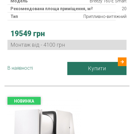
Модель
Breezy 160-E Smart
2
Рекомендована площа приміщення, м
20
Тип
Припливно-витяжний
Клас фільтра
G3
19549 грн
Нагрівач
Рекуператор
Монтаж від - 4100 грн
Клас захисту
IPX4
Споживана потужність
5, 11, 22 Вт
Гарантія
24 міс.
В наявності
Купити
Країна виробник
Україна
НОВИНКА