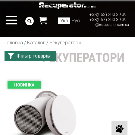
+38(063) 200 39 39
+38(067) 200 39 39
Укр
Рус
info@recuperator.com.ua
Головна
/
Каталог
/
Рекуператори
РЕКУПЕРАТОРИ
Фільтр товарів
НОВИНКА