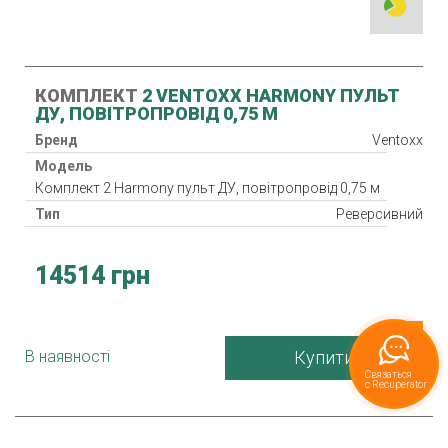
КОМПЛЕКТ
2 VENTOXX HARMONY ПУЛЬТ
ДУ, ПОВІТРОПРОВІД 0,75 М
Бренд
Ventoxx
Модель
Комплект 2 Harmony пульт ДУ, повітропровід 0,75 м
Тип
Реверсивний
Клас фільтра
G3
Нагрівач
14514 грн
Рекуператор
Клас захисту
IP 33
Споживана потужність
1.6-2.6 Вт
В наявності
Купити
Гарантія
24 міс.
Країна виробник
Україна