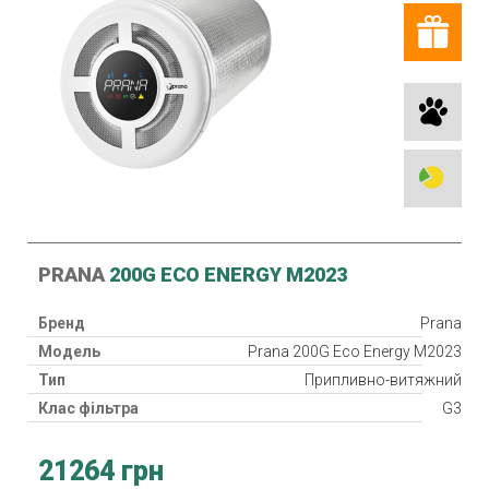
PRANA
200G ECO ENERGY M2023
Бренд
Prana
Модель
Prana 200G Eco Energy M2023
Тип
Припливно-витяжний
Клас фільтра
G3
Рекуператор
21264 грн
Клас захисту
IP24