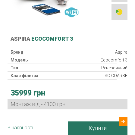
ASPIRA
ECOCOMFORT 3
Бренд
Aspira
Модель
Ecocomfort 3
Тип
Реверсивний
Клас фільтра
ISO COARSE
Рекуператор
35999 грн
Клас захисту
IPX4
Споживана потужність
2.5/3/5/8/20 Вт
Монтаж від - 4100 грн
Гарантія
36 міс.
Країна виробник
Італія
В наявності
Купити