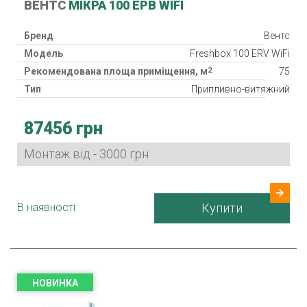
ВЕНТС
МІКРА 100 ЕРВ WIFI
Бренд
Вентс
Модель
Freshbox 100 ERV WiFi
2
Рекомендована площа приміщення, м
75
Тип
Припливно-витяжний
Клас фільтра
2хG4, F8
87456 грн
Споживана потужність
20/23/29/37/53 Вт
Гарантія
24 міс.
Монтаж від - 3000 грн
Країна виробник
Україна
В наявності
Купити
НОВИНКА