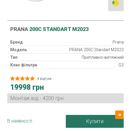
PRANA
200C STANDART M2023
Бренд
Prana
Модель
PRANA 200C Standart M2023
Тип
Припливно-витяжний
Клас фільтра
G3
Рекуператор
4 відгука
Клас захисту
IP24
19998 грн
Споживана потужність
3,2-26 Вт
Гарантія
24 міс.
Монтаж від - 4200 грн
Країна виробник
Україна
В наявності
Купити