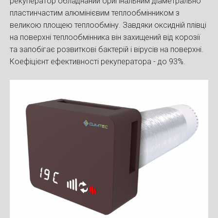
рекуператор обладнаний оригінальним діаметрально
пластинчастим алюмінієвим теплообмінником з
великою площею теплообміну. Завдяки оксидній плівці
на поверхні теплообмінника він захищений від корозії
та запобігає розвиткові бактерій і вірусів на поверхні.
Коефіцієнт ефективності рекуператора - до 93%.