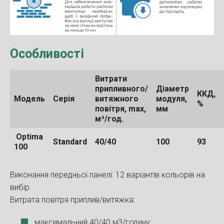
Особливості
Витрати
припливного/
Діаметр
ККД,
Модель
Серія
витяжного
модуля,
%
повітря, max,
мм
м³/год.
Optima
Standard
40/40
100
93
100
Виконання передньої панелі: 12 варіантів кольорів на
вибір.
Витрата повітря приплив/витяжка:
максимальний 40/40 м3/годину;