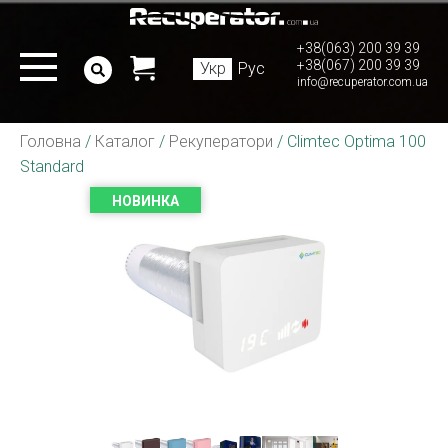
+38(063) 200 39 39
+38(067) 200 39 39
Укр
Рус
info@recuperator.com.ua
Головна
/
Каталог
/
Рекуператори
/
Climtec Optima 100
Standard
НОВИНКА