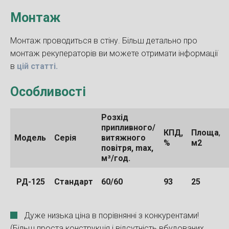
Монтаж
Монтаж проводиться в стіну. Більш детально про
монтаж рекуператорів ви можете отримати інформації
в
цій статті.
Особливості
Розхід
припливного/
КПД,
Площа
,
Модель
Серія
витяжного
%
м2
повітря, max,
м³/год.
РД-125
Стандарт
60/60
93
25
Дуже низька ціна в порівнянні з конкурентами!
(Більш проста конструкція і відсутність вбудованих