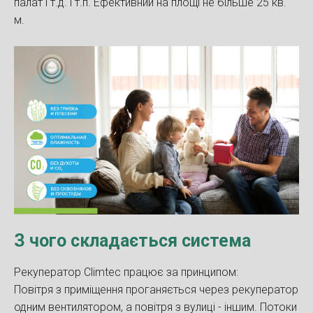
палат і т.д. і т.п. Ефективний на площі не більше 25 кв.
м.
З чого складається система
Рекуператор Climtec працює за принципом:
Повітря з приміщення проганяється через рекуператор
одним вентилятором, а повітря з вулиці - іншим. Потоки