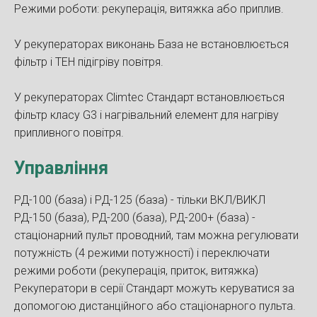
Режими роботи: рекуперація, витяжка або приплив.
У рекуператорах виконань База не встановлюється
фільтр і ТЕН підігріву повітря.
У рекуператорах Climtec Стандарт встановлюється
фільтр класу G3 і нагрівальний елемент для нагріву
припливного повітря.
Управління
РД-100 (база) і РД-125 (база) - тільки ВКЛ/ВИКЛ
РД-150 (база), РД-200 (база), РД-200+ (база) -
стаціонарний пульт проводний, там можна регулювати
потужність (4 режими потужності) і переключати
режими роботи (рекуперація, приток, витяжка)
Рекуператори в серії Стандарт можуть керуватися за
допомогою дистанційного або стаціонарного пульта.