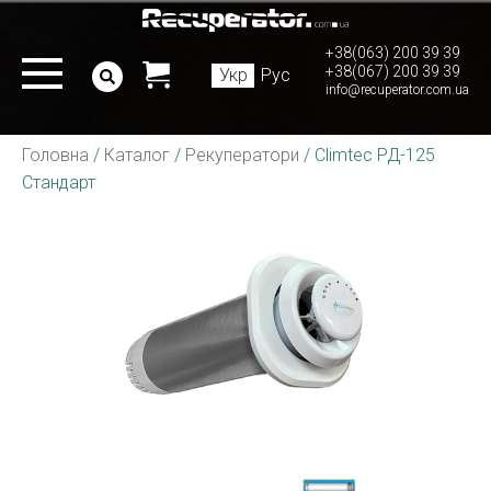
+38(063) 200 39 39
+38(067) 200 39 39
Укр
Рус
info@recuperator.com.ua
Головна
/
Каталог
/
Рекуператори
/
Climtec РД-125
Стандарт