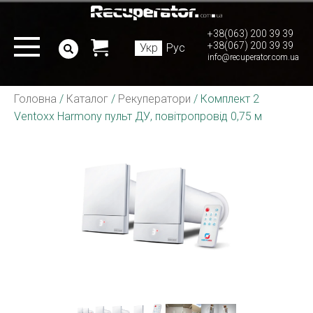
+38(063) 200 39 39
+38(067) 200 39 39
Укр
Рус
info@recuperator.com.ua
Головна
/
Каталог
/
Рекуператори
/
Комплект 2
Ventoxx Harmony пульт ДУ, повітропровід 0,75 м