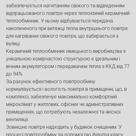
забезпечується нагнітанням свіжого та відведенням
відпрацьованого повітря через теплоємний керамічний
теплообмінник. У ньому відбувається передача
накопиченого при витяжці тепла внутрішнього повітря
для нагрівання свіжого повітря, що забирається з
вулиці.
Керамічний теплообмінник німецького виробництва з
унікальною комірчастою структурою є ідеальним і
вічним акумулятором і передавачем тепла з ККД від 77
до 94%.
За рахунок ефективного повітрообміну
нормалізується і вологість повітря в приміщенні, що, в
комплексі, забезпечує максимально комфортний
мікроклімат у житлових, офісних чи адміністративних
приміщеннях, що потребують незалежної та якісної
вентиляції.
Зовнішнє повітря надходить у будинок очищеним. У
процесі повітрообміну за допомогою фільтра класу