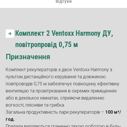
Відгуки
Комплект 2 Ventoxx Harmony ДУ,
повітропровід 0,75 м
Призначення
Комплект рекуператорів з двох Ventoxx Harmony з
пультом дистанційного керування та довжиною
повітроводів 0,75 м забезпечує повноцінну ефективну
вентиляцію та провітрювання в окремих приміщеннях
або в декількох кімнатах, сприяючи видаленню
вогкості, плісняви та грибка.
Загальна продуктивність пари рекуператорів –
100 м³/
год.
Прилади виділяються гранично тихою роботою в будь-