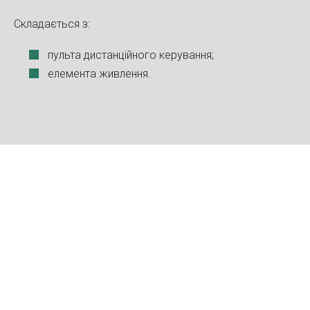
Складається з:
пульта дистанційного керування;
елемента живлення.