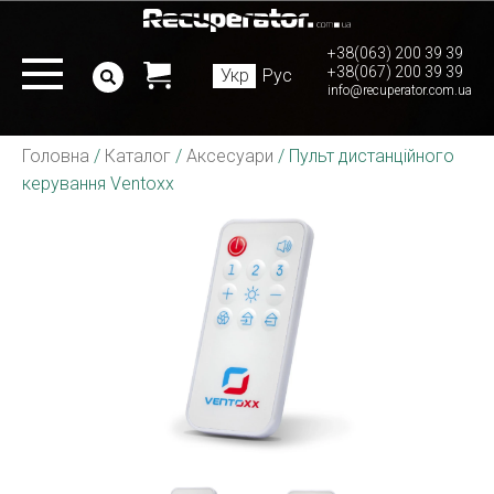
+38(063) 200 39 39
+38(067) 200 39 39
Укр
Рус
info@recuperator.com.ua
Головна
/
Каталог
/
Аксесуари
/
Пульт дистанційного
керування Ventoxx