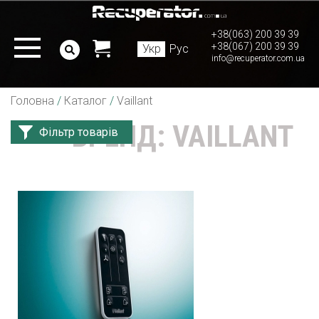
+38(063) 200 39 39
+38(067) 200 39 39
Укр
Рус
info@recuperator.com.ua
Головна
/
Каталог
/
Vaillant
БРЕНД: VAILLANT
Фільтр товарів