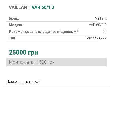
VAILLANT
VAR 60/1 D
Бренд
Vaillant
Модель
VAR 60/1 D
2
Рекомендована площа приміщення, м
20
Тип
Реверсивний
Клас фільтра
G3
25000 грн
Клас захисту
IPX4
Споживана потужність
4.9 - 8.9 Вт
Монтаж від - 1500 грн
Гарантія
12 міс.
Країна виробник
Німеччина
Немає в наявності