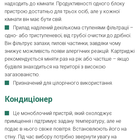
надходить до кімнати. Продуктивності одного блоку
пристрою достатньо для трьох осіб, але у кожної
кімнати він має бути свій.
Прилад наділений декількома ступенями фільтрації –
одно- або триступеневої, від грубої очистки до дрібної.
Він фільтрує запахи, пилові частинки, завдяки чому
знижує можливість появи алергічних реакцій. Картриджі
рекомендується міняти раз на рік або частіше – якщо
будівля знаходиться на території з високою
загазованістю.
Призначений для цілорічного використання.
Кондиціонер
Це моноблочний пристрій, який охолоджує
приміщення і підтримує задану температуру, але не
подає в нього свіже повітря. Встановлюють його на
стіну. Під час вибору потрібно звернути увагу на