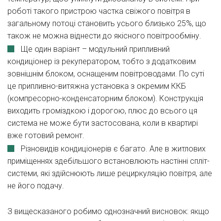
роботі такого пристрою частка свіжого повітря в
загальному потоці становить усього близько 25%, що
також не можна віднести до якісного повітрообміну.
Ще один варіант – модульний припливний
кондиціонер із рекуператором, тобто з додатковим
зовнішнім блоком, оснащеним повітроводами. По суті
це припливно-витяжна установка з окремим ККБ
(компресорно-конденсаторним блоком). Конструкція
виходить громіздкою і дорогою, плюс до всього ця
система не може бути застосована, коли в квартирі
вже готовий ремонт.
Різновидів кондиціонерів є багато. Але в житлових
приміщеннях здебільшого встановлюють настінні спліт-
системи, які здійснюють лише рециркуляцію повітря, але
не його подачу.
З вищесказаного робимо однозначний висновок: якщо