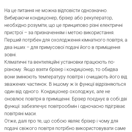
На це питання не можна відповісти однозначно.
Вибираючи кондиціонер, брізер або рекуператор,
необхідно розуміти, що це принципово різні електричні
пристрої – за призначенням і метою використання.
Перший потрібен для охолодження кімнатного повітря, а
два інших – для примусової подачі його в приміщення
зовні.
Кліматичні та вентиляційні установки працюють по-
різному. Якщо взяти брізер і кондиціонер, то обидва
вони змінюють температуру повітря і очищають його від
зважених частинок. В іншому ж їх функції відрізняються
один від одного. Кондиціонер охолоджує, але не
оновлює повітря в приміщенні. Брізер поєднує в собі дві
функції: забезпечує повітрообмін і одночасно підігріває
повітряні маси.
Отже, далі про те, що собою являє брізер і чому для
подачі свіжого повітря потрібно використовувати саме