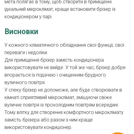
мета полягає в тому, щоб створити в приміщенні
ідеальний мікроклімат, краще встановити брізер із
кондиціонером у парі.
Висновки
У кожного кліматичного обладнання свої функції, свої
переваги і недоліки.
Для приміщення брізер замість кондиціонера
використовувати не вийде. У той же час, брізер добре
впорається із подачею і очищенням брудного
вуличного повітря.
У спеку брізер не допоможе, але буде створювати в
кімнаті сприятливий мікроклімат, змішуючи свіже
вуличне повітря із прохолодним повітрям всередині.
Тому влітку для створення комфортного мікроклімату
замість брізера або разом з ним краще
використовувати кондиціонер.