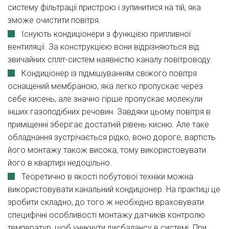
систему фільтрації пристрою і зупинитися на тій, яка
зможе очистити повітря.
Існують кондиціонери з функцією припливної
вентиляції. За конструкцією вони відрізняються від
звичайних спліт-систем наявністю каналу повітроводу.
Кондиціонер із підмішуванням свіжого повітря
оснащений мембраною, яка легко пропускає через
себе кисень, але значно гірше пропускає молекули
інших газоподібних речовин. Завдяки цьому повітря в
приміщенні зберігає достатній рівень кисню. Але таке
обладнання зустрічається рідко, воно дороге, вартість
його монтажу також висока, тому використовувати
його в квартирі недоцільно.
Теоретично в якості побутової техніки можна
використовувати канальний кондиціонер. На практиці це
зробити складно, до того ж необхідно враховувати
специфічні особливості монтажу датчиків контролю
температур, щоб уникнути дисбалансу в системі. При