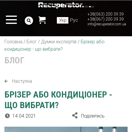
+38(063) 200 39 39
+38(067) 200 39 39
Укр
Рус
info@recuperator.com.ua
Головна
/
Блог
/
Думки експертів
/
Брізер або
кондиціонер - що вибрати?
БЛОГ
Наступна
БРІЗЕР АБО КОНДИЦІОНЕР -
ЩО ВИБРАТИ?
14.04.2021
Поділитись