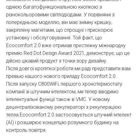
однією багатофункціональною кнопкою з
різнокольоровими світлодіодами. У порівнянні з
попередньою моделлю, він має знімну кришку,
закріплену магнітами, що спрощує і прискорює
установку і обслуговування. Той факт, що
Ecocomfort 2.0 вже отримав престижну міжнародну
премію Red Dot Design Award 2021, демонструє, що це
дійсно цікавий продукт з точки зору дизайну.
Після довгої кропіткої роботи ми раді представити вам
превью нашого нового приладу Ecocomfort 2.0.
Після запуску C800WiFi, першого хронотермостату
компанії зі штучним інтелектом, ми тепер вводимо
інтелектуальні функції також в VMC. У новому
децентралізованому рекуператорі з рекуперацією
тепла Ecocomfort 2.0 застосовується штучний інтелект
(AI) і розширює концепцію розумного будинку на
контроль повітря.