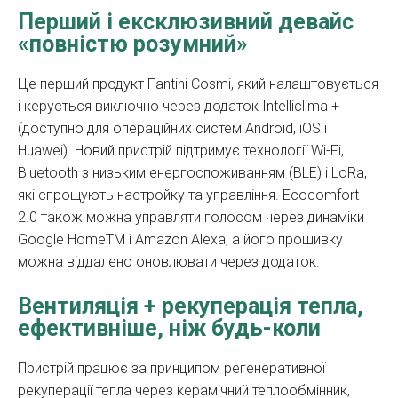
Перший і ексклюзивний девайс
«повністю розумний»
Це перший продукт Fantini Cosmi, який налаштовується
і керується виключно через додаток Intelliclima +
(доступно для операційних систем Android, iOS і
Huawei). Новий пристрій підтримує технології Wi-Fi,
Bluetooth з низьким енергоспоживанням (BLE) і LoRa,
які спрощують настройку та управління. Ecocomfort
2.0 також можна управляти голосом через динаміки
Google HomeTM і Amazon Alexa, а його прошивку
можна віддалено оновлювати через додаток.
Вентиляція + рекуперація тепла,
ефективніше, ніж будь-коли
Пристрій працює за принципом регенеративної
рекуперації тепла через керамічний теплообмінник,