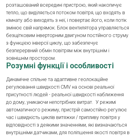
розташований всередині пристрою, який накопичує
тепло, що виділяється потоком повітря, що входять в
кімнату або виходять з неї, і повертає його, коли потік
змінює свій напрямок. Блок вентилятора управляється
безщітковим інверторним двигуном постійного струму
з функцією інверсії циклу, що забезпечує
безперервний обмін повітрям між внутрішнім і
зовнішнім простором.
Розумні функції і особливості
Динамічне спільне та адаптивне геолокаційне
регулювання швидкості CMV на основі реальної
присутності людей - реальної швидкості наближення
до дому, уникаючи непотрібних витрат. У режимі
автоматичного режиму, пристрій самостійно регулює
час і швидкість циклів витяжки / припливу повітря у
відповідності з деякими значеннями, які визначаються
внутрішніми датчиками, для поліпшення якості повітря в