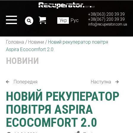
+38(063) 200 39 39
+38(067) 200 39 39
Укр
Рус
info@recuperator.com.ua
Головна
/
Новини
/
Новий рекуператор повітря
Aspira Ecocomfort 2.0
НОВИНИ
Попередня
Наступна
НОВИЙ РЕКУПЕРАТОР
ПОВІТРЯ ASPIRA
ECOCOMFORT 2.0